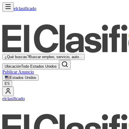
elclasificado
¿Qué buscas?
Buscar empleo, servicio, auto...
Ubicación
Todo Estados Unidos
Publicar Anuncio
Estados Unidos
ES
elclasificado