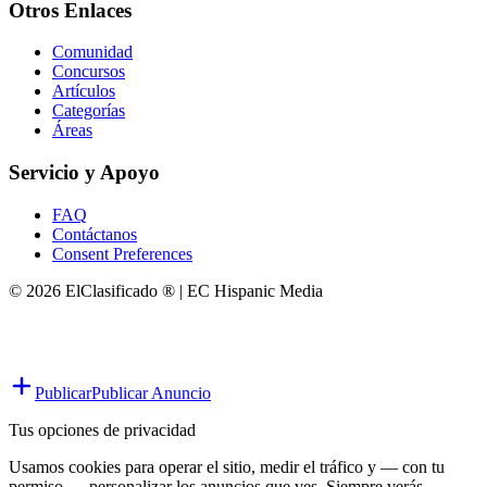
Otros Enlaces
Comunidad
Concursos
Artículos
Categorías
Áreas
Servicio y Apoyo
FAQ
Contáctanos
Consent Preferences
© 2026 ElClasificado ® | EC Hispanic Media
Publicar
Publicar Anuncio
Tus opciones de privacidad
Usamos cookies para operar el sitio, medir el tráfico y — con tu
permiso — personalizar los anuncios que ves. Siempre verás