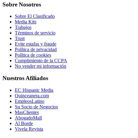
Sobre Nosotros
Sobre El Clasificado
Media Kits
Trabajos
Términos de servicio
Trust
Evite estafas y fraude
Política de privacidad
Política de cookies
Cumplimiento de la CCPA
No vender mi información
Nuestros Afiliados
EC Hispanic Media
Quinceanera.com
EmpleosLatino
Su Socio de Negocios
MasClientes
AbogadoMall
Al Borde
Vivela Revista