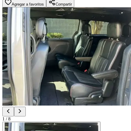
Agregar a favoritos
Compartir
1
/
8