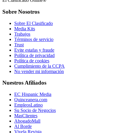
El Clasificado Online®
Sobre Nosotros
Sobre El Clasificado
Media Kits
Trabajos
Términos de servicio
Trust
Evite estafas y fraude
Política de privacidad
Política de cookies
Cumplimiento de la CCPA
No vender mi información
Nuestros Afiliados
EC Hispanic Media
Quinceanera.com
EmpleosLatino
Su Socio de Negocios
MasClientes
AbogadoMall
Al Borde
Vivela Revista