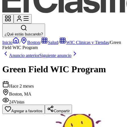
¿Qué estás buscando?
Inicio
/
Boston
/
Salud
/
WIC Clinicas y Tiendas
/
Green
Field WIC Program
Anuncio anterior
Siguiente anuncio
Green Field WIC Program
Hace 2 meses
Boston, MA
24
Vistas
Agregar a favoritos
Compartir