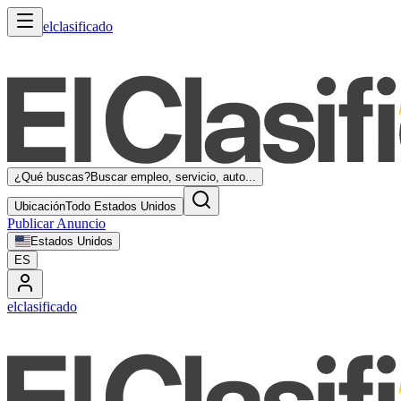
elclasificado
¿Qué buscas?
Buscar empleo, servicio, auto...
Ubicación
Todo Estados Unidos
Publicar Anuncio
Estados Unidos
ES
elclasificado