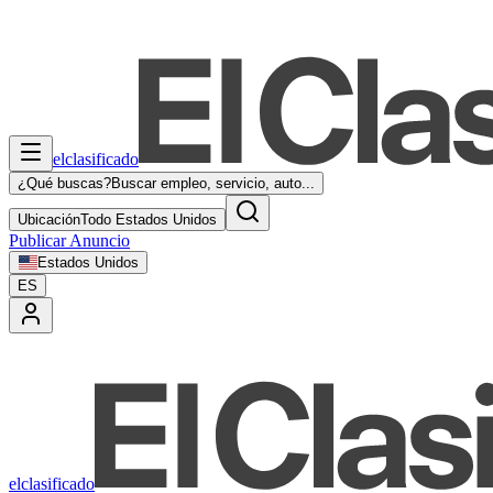
elclasificado
¿Qué buscas?
Buscar empleo, servicio, auto...
Ubicación
Todo Estados Unidos
Publicar Anuncio
Estados Unidos
ES
elclasificado