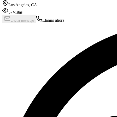
Los Angeles, CA
57
Vistas
Llamar ahora
Enviar mensaje