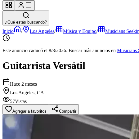
¿Qué estás buscando?
Inicio
/
Los Angeles
/
Música y Equipo
/
Musicians Seeki
Este anuncio caducó el 8/3/2026.
Buscar más anuncios en
Musicians 
Guitarrista Versátil
Hace 2 meses
Los Angeles, CA
57
Vistas
Agregar a favoritos
Compartir