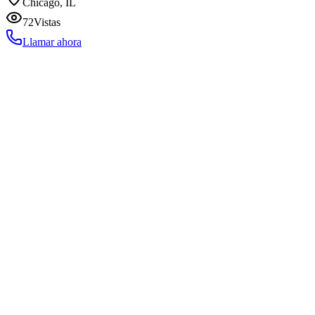
Chicago, IL
72
Vistas
Llamar ahora