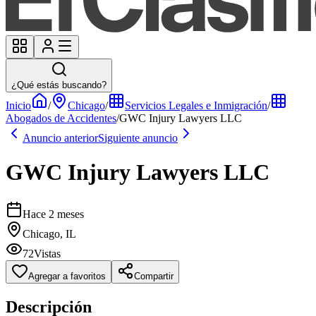
¿Qué estás buscando?
Inicio
/
Chicago
/
Servicios Legales e Inmigración
/
Abogados de Accidentes
/
GWC Injury Lawyers LLC
Anuncio anterior
Siguiente anuncio
GWC Injury Lawyers LLC
Hace 2 meses
Chicago, IL
72
Vistas
Agregar a favoritos
Compartir
Descripción