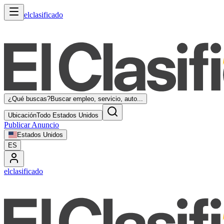
elclasificado
¿Qué buscas?
Buscar empleo, servicio, auto...
Ubicación
Todo Estados Unidos
Publicar Anuncio
Estados Unidos
ES
elclasificado