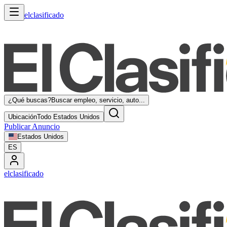
elclasificado
¿Qué buscas?
Buscar empleo, servicio, auto...
Ubicación
Todo Estados Unidos
Publicar Anuncio
Estados Unidos
ES
elclasificado