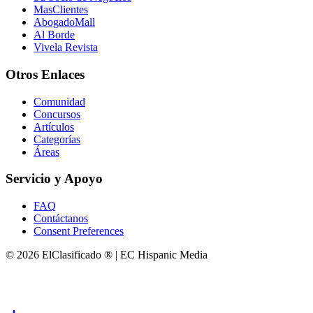
MasClientes
AbogadoMall
Al Borde
Vivela Revista
Otros Enlaces
Comunidad
Concursos
Artículos
Categorías
Áreas
Servicio y Apoyo
FAQ
Contáctanos
Consent Preferences
© 2026 ElClasificado ® | EC Hispanic Media