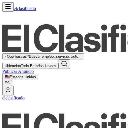
elclasificado
¿Qué buscas?
Buscar empleo, servicio, auto...
Ubicación
Todo Estados Unidos
Publicar Anuncio
Estados Unidos
ES
elclasificado