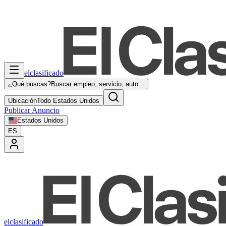
elclasificado
¿Qué buscas?
Buscar empleo, servicio, auto...
Ubicación
Todo Estados Unidos
Publicar Anuncio
Estados Unidos
ES
elclasificado