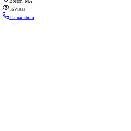
Boston, MA
36
Vistas
Llamar ahora