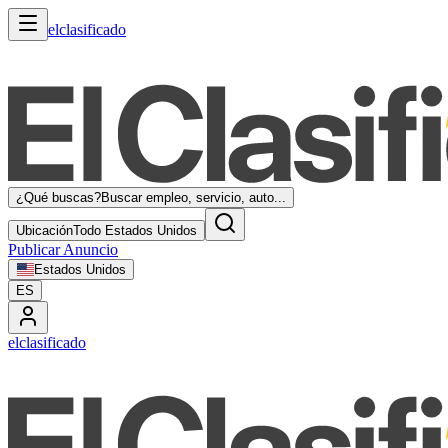
elclasificado
¿Qué buscas?
Buscar empleo, servicio, auto...
Ubicación
Todo Estados Unidos
Publicar Anuncio
Estados Unidos
ES
elclasificado