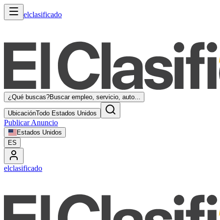
elclasificado
¿Qué buscas?
Buscar empleo, servicio, auto...
Ubicación
Todo Estados Unidos
Publicar Anuncio
Estados Unidos
ES
elclasificado