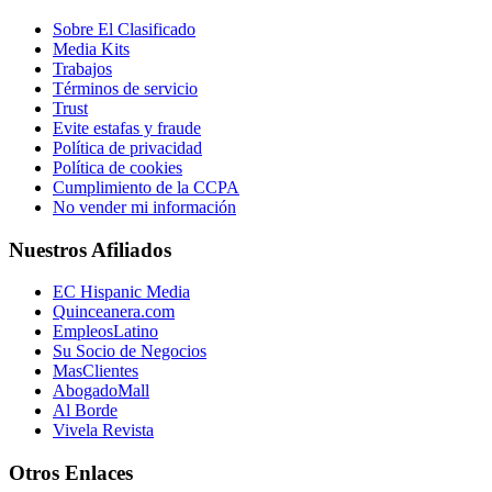
Sobre El Clasificado
Media Kits
Trabajos
Términos de servicio
Trust
Evite estafas y fraude
Política de privacidad
Política de cookies
Cumplimiento de la CCPA
No vender mi información
Nuestros Afiliados
EC Hispanic Media
Quinceanera.com
EmpleosLatino
Su Socio de Negocios
MasClientes
AbogadoMall
Al Borde
Vivela Revista
Otros Enlaces