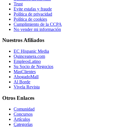
Trust
Evite estafas y fraude
Política de privacidad
Política de cookies
Cumplimiento de la CCPA
No vender mi información
Nuestros Afiliados
EC Hispanic Media
Quinceanera.com
EmpleosLatino
Su Socio de Negocios
MasClientes
AbogadoMall
Al Borde
Vivela Revista
Otros Enlaces
Comunidad
Concursos
Artículos
Categorías