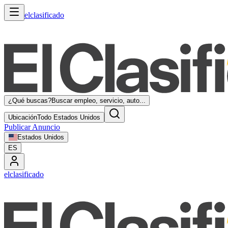
elclasificado
¿Qué buscas?
Buscar empleo, servicio, auto...
Ubicación
Todo Estados Unidos
Publicar Anuncio
Estados Unidos
ES
elclasificado