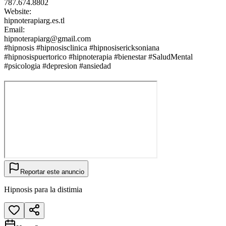
787.674.8802
Website:
hipnoterapiarg.es.tl
Email:
hipnoterapiarg@gmail.com
#hipnosis #hipnosisclinica #hipnosisericksoniana
#hipnosispuertorico #hipnoterapia #bienestar #SaludMental
#psicologia #depresion #ansiedad
Reportar este anuncio
Hipnosis para la distimia