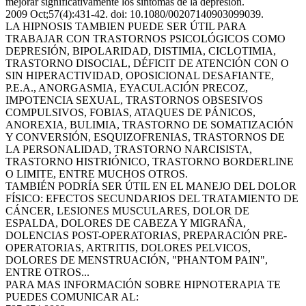
mejorar significativamente los síntomas de la depresión.
2009 Oct;57(4):431-42. doi: 10.1080/00207140903099039.
LA HIPNOSIS TAMBIEN PUEDE SER ÚTIL PARA
TRABAJAR CON TRASTORNOS PSICOLÓGICOS COMO
DEPRESIÓN, BIPOLARIDAD, DISTIMIA, CICLOTIMIA,
TRASTORNO DISOCIAL, DÉFICIT DE ATENCIÓN CON O
SIN HIPERACTIVIDAD, OPOSICIONAL DESAFIANTE,
P.E.A., ANORGASMIA, EYACULACIÓN PRECOZ,
IMPOTENCIA SEXUAL, TRASTORNOS OBSESIVOS
COMPULSIVOS, FOBIAS, ATAQUES DE PÁNICOS,
ANOREXIA, BULIMIA, TRASTORNO DE SOMATIZACIÓN
Y CONVERSIÓN, ESQUIZOFRENIAS, TRASTORNOS DE
LA PERSONALIDAD, TRASTORNO NARCISISTA,
TRASTORNO HISTRIÓNICO, TRASTORNO BORDERLINE
O LIMITE, ENTRE MUCHOS OTROS.
TAMBIÉN PODRÍA SER ÚTIL EN EL MANEJO DEL DOLOR
FÍSICO: EFECTOS SECUNDARIOS DEL TRATAMIENTO DE
CÁNCER, LESIONES MUSCULARES, DOLOR DE
ESPALDA, DOLORES DE CABEZA Y MIGRAÑA,
DOLENCIAS POST-OPERATORIAS, PREPARACIÓN PRE-
OPERATORIAS, ARTRITIS, DOLORES PELVICOS,
DOLORES DE MENSTRUACIÓN, "PHANTOM PAIN",
ENTRE OTROS...
PARA MAS INFORMACIÓN SOBRE HIPNOTERAPIA TE
PUEDES COMUNICAR AL: