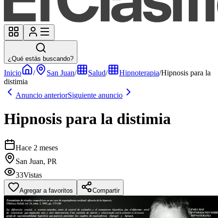
¿Qué estás buscando?
Inicio
/
San Juan
/
Salud
/
Hipnoterapia
/
Hipnosis para la
distimia
Anuncio anterior
Siguiente anuncio
Hipnosis para la distimia
Hace 2 meses
San Juan, PR
33
Vistas
Agregar a favoritos
Compartir