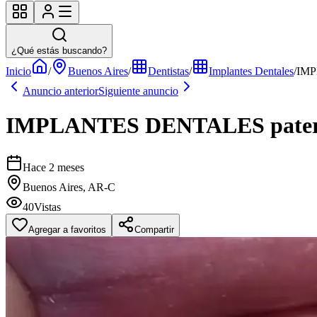
¿Qué estás buscando?
Inicio
/
Buenos Aires
/
Dentistas
/
Implantes Dentales
/
IMP
Anuncio anterior
Siguiente anuncio
IMPLANTES DENTALES pater
Hace 2 meses
Buenos Aires, AR-C
40
Vistas
Agregar a favoritos
Compartir