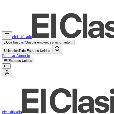
elclasificado
¿Qué buscas?
Buscar empleo, servicio, auto...
Ubicación
Todo Estados Unidos
Publicar Anuncio
Estados Unidos
ES
elclasificado