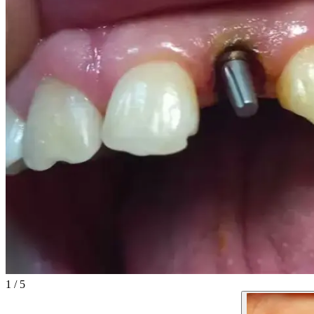
1
/
5