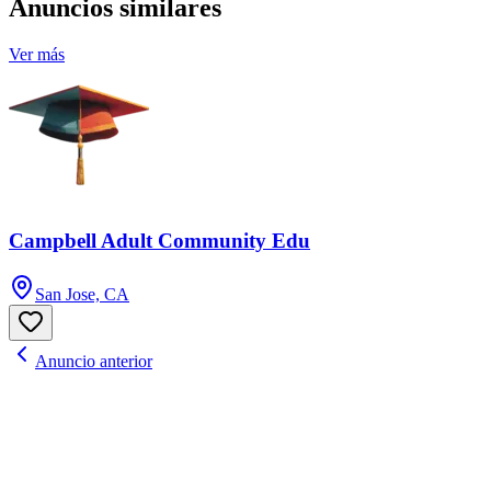
Anuncios similares
Ver más
Campbell Adult Community Edu
San Jose, CA
Anuncio anterior