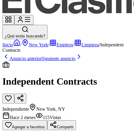
¿Qué estás buscando?
Inicio
/
New York
/
Empleos
/
Limpieza
/
Independent
Contracts
Anuncio anterior
Siguiente anuncio
Independent Contracts
Independiente
New York, NY
Hace 2 meses
115
Vistas
Agregar a favoritos
Compartir