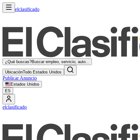
elclasificado
¿Qué buscas?
Buscar empleo, servicio, auto...
Ubicación
Todo Estados Unidos
Publicar Anuncio
Estados Unidos
ES
elclasificado