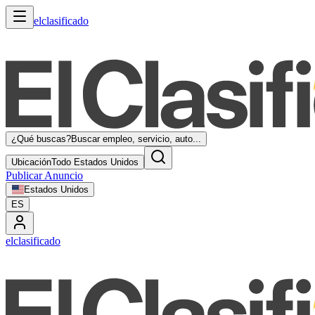
elclasificado
¿Qué buscas?
Buscar empleo, servicio, auto...
Ubicación
Todo Estados Unidos
Publicar Anuncio
Estados Unidos
ES
elclasificado