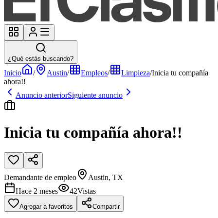
¿Qué estás buscando?
Inicio
/
Austin
/
Empleos
/
Limpieza
/
Inicia tu compañía
ahora!!
Anuncio anterior
Siguiente anuncio
Inicia tu compañía ahora!!
Demandante de empleo
Austin, TX
Hace 2 meses
42
Vistas
Agregar a favoritos
Compartir