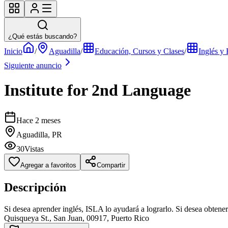
¿Qué estás buscando?
Inicio
/
Aguadilla
/
Educación, Cursos y Clases
/
Inglés y
Siguiente anuncio
Institute for 2nd Language
Hace 2 meses
Aguadilla, PR
30
Vistas
Agregar a favoritos
Compartir
Descripción
Si desea aprender inglés, ISLA lo ayudará a lograrlo. Si desea obten
Quisqueya St., San Juan, 00917, Puerto Rico