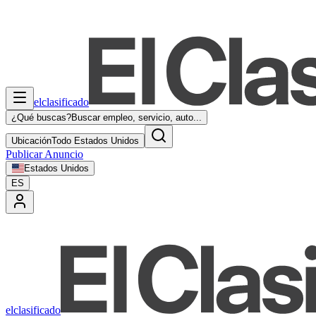
elclasificado
¿Qué buscas?
Buscar empleo, servicio, auto...
Ubicación
Todo Estados Unidos
Publicar Anuncio
Estados Unidos
ES
elclasificado