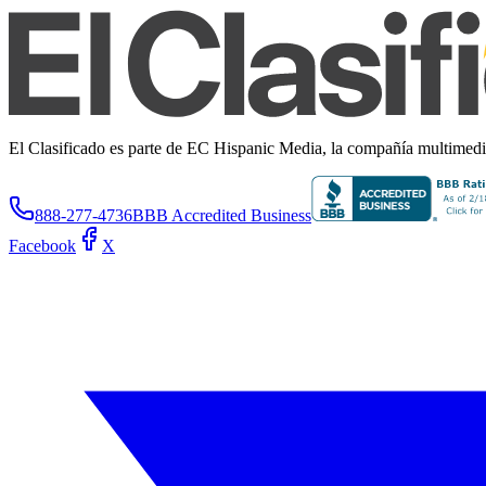
El Clasificado es parte de EC Hispanic Media, la compañía multimedia 
888-277-4736
BBB Accredited Business
Facebook
X