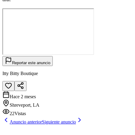
Reportar este anuncio
Itty Bitty Boutique
Hace 2 meses
Shreveport, LA
22
Vistas
Anuncio anterior
Siguiente anuncio