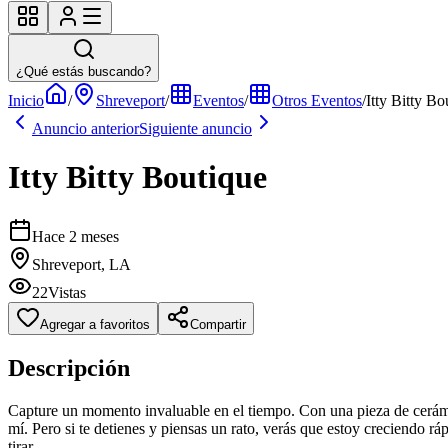
¿Qué estás buscando?
Inicio
/
Shreveport
/
Eventos
/
Otros Eventos
/
Itty Bitty Bo
Anuncio anterior
Siguiente anuncio
Itty Bitty Boutique
Hace 2 meses
Shreveport, LA
22
Vistas
Agregar a favoritos
Compartir
Descripción
Capture un momento invaluable en el tiempo. Con una pieza de cerámica
mí. Pero si te detienes y piensas un rato, verás que estoy creciendo 
tirar.