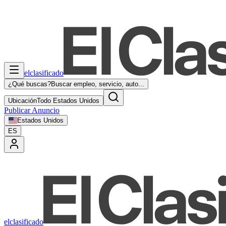
elclasificado
¿Qué buscas?
Buscar empleo, servicio, auto...
Ubicación
Todo Estados Unidos
Publicar Anuncio
Estados Unidos
ES
elclasificado