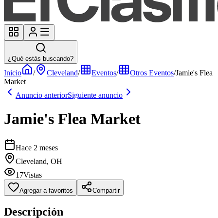
¿Qué estás buscando?
Inicio
/
Cleveland
/
Eventos
/
Otros Eventos
/
Jamie's Flea
Market
Anuncio anterior
Siguiente anuncio
Jamie's Flea Market
Hace 2 meses
Cleveland, OH
17
Vistas
Agregar a favoritos
Compartir
Descripción