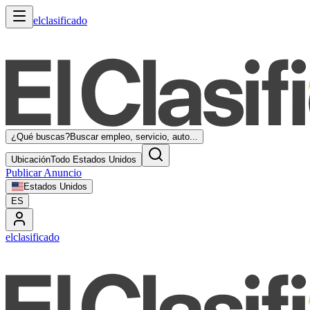
elclasificado
¿Qué buscas?
Buscar empleo, servicio, auto...
Ubicación
Todo Estados Unidos
Publicar Anuncio
Estados Unidos
ES
elclasificado