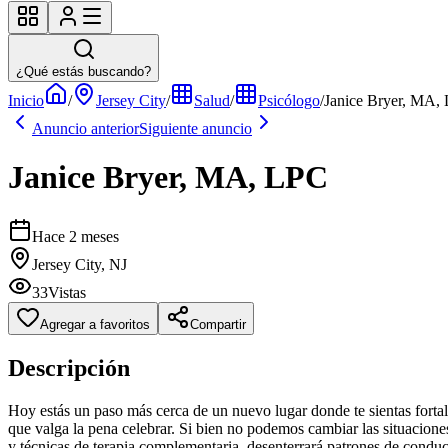
¿Qué estás buscando?
Inicio
/
Jersey City
/
Salud
/
Psicólogo
/
Janice Bryer, MA,
Anuncio anterior
Siguiente anuncio
Janice Bryer, MA, LPC
Hace 2 meses
Jersey City, NJ
33
Vistas
Agregar a favoritos
Compartir
Descripción
Hoy estás un paso más cerca de un nuevo lugar donde te sientas fortale
que valga la pena celebrar. Si bien no podemos cambiar las situacione
y técnicas de terapia complementaria, desenterrará patrones de conduct