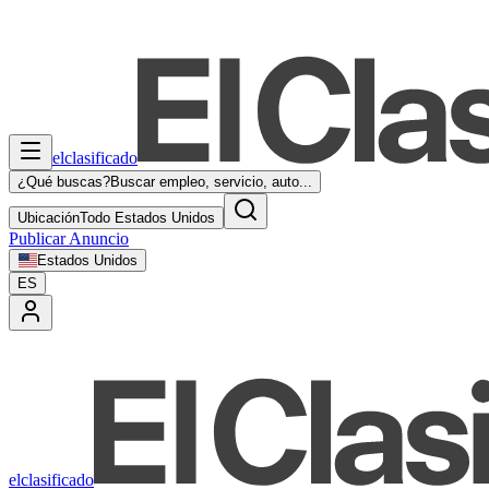
elclasificado
¿Qué buscas?
Buscar empleo, servicio, auto...
Ubicación
Todo Estados Unidos
Publicar Anuncio
Estados Unidos
ES
elclasificado