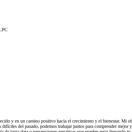
 LPC
cido y en un camino positivo hacia el crecimiento y el bienestar. Mi ob
s difíciles del pasado, podemos trabajar juntos para comprender mejor y
a de larga data o percepciones negativas que pueden estar frenando tu e