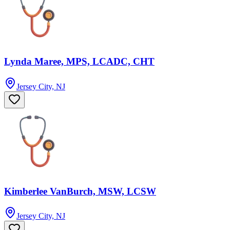
Lynda Maree, MPS, LCADC, CHT
Jersey City, NJ
Kimberlee VanBurch, MSW, LCSW
Jersey City, NJ