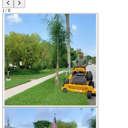
1
/
8