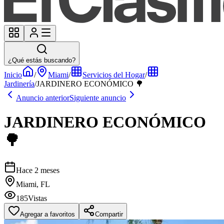
¿Qué estás buscando?
Inicio
/
Miami
/
Servicios del Hogar
/
Jardinería
/
JARDINERO ECONÓMICO 🌳
Anuncio anterior
Siguiente anuncio
JARDINERO ECONÓMICO
🌳
Hace 2 meses
Miami, FL
185
Vistas
Agregar a favoritos
Compartir