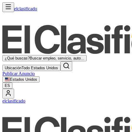
elclasificado
¿Qué buscas?
Buscar empleo, servicio, auto...
Ubicación
Todo Estados Unidos
Publicar Anuncio
Estados Unidos
ES
elclasificado