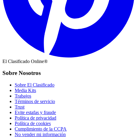
El Clasificado Online®
Sobre Nosotros
Sobre El Clasificado
Media Kits
Trabajos
Términos de servicio
Trust
Evite estafas y fraude
Política de privacidad
Política de cookies
Cumplimiento de la CCPA
No vender mi información