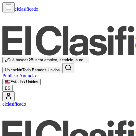
elclasificado
¿Qué buscas?
Buscar empleo, servicio, auto...
Ubicación
Todo Estados Unidos
Publicar Anuncio
Estados Unidos
ES
elclasificado