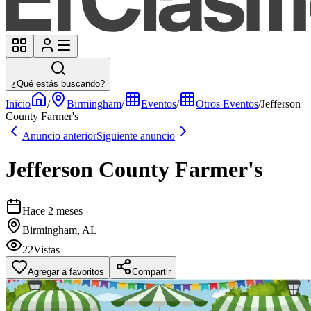
¿Qué estás buscando?
Inicio
/
Birmingham
/
Eventos
/
Otros Eventos
/
Jefferson
County Farmer's
Anuncio anterior
Siguiente anuncio
Jefferson County Farmer's
Hace 2 meses
Birmingham, AL
22
Vistas
Agregar a favoritos
Compartir