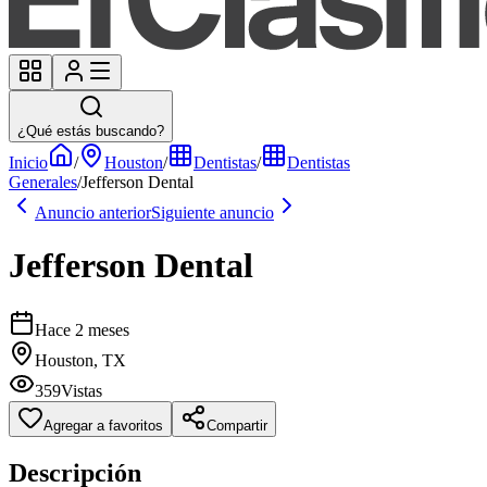
¿Qué estás buscando?
Inicio
/
Houston
/
Dentistas
/
Dentistas
Generales
/
Jefferson Dental
Anuncio anterior
Siguiente anuncio
Jefferson Dental
Hace 2 meses
Houston, TX
359
Vistas
Agregar a favoritos
Compartir
Descripción