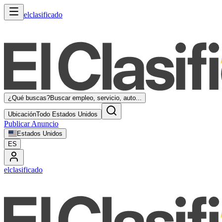
elclasificado
¿Qué buscas?
Buscar empleo, servicio, auto...
Ubicación
Todo Estados Unidos
Publicar Anuncio
Estados Unidos
ES
elclasificado