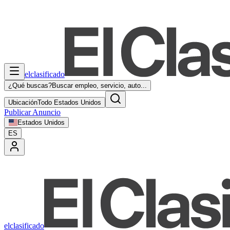
elclasificado
¿Qué buscas?
Buscar empleo, servicio, auto...
Ubicación
Todo Estados Unidos
Publicar Anuncio
Estados Unidos
ES
elclasificado