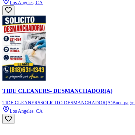
Los Angeles, CA
TIDE CLEANERS- DESMANCHADOR(A)
TIDE CLEANERSSOLICITO DESMANCHADOR(A)Buen pago: $21-$24/hor
Los Angeles, CA