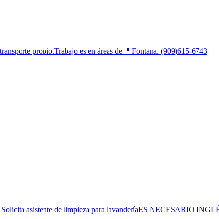
porte propio.Trabajo es en áreas de📍 Fontana. (909)615-6743
asistente de limpieza para lavanderíaES NECESARIO INGLÉS