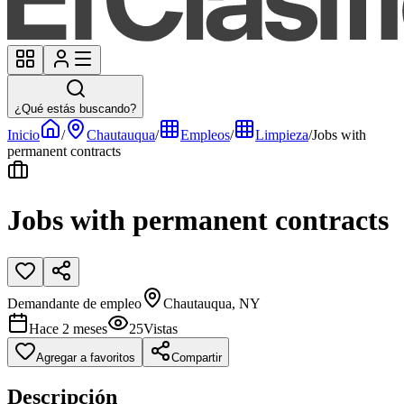
¿Qué estás buscando?
Inicio
/
Chautauqua
/
Empleos
/
Limpieza
/
Jobs with
permanent contracts
Jobs with permanent contracts
Demandante de empleo
Chautauqua, NY
Hace 2 meses
25
Vistas
Agregar a favoritos
Compartir
Descripción