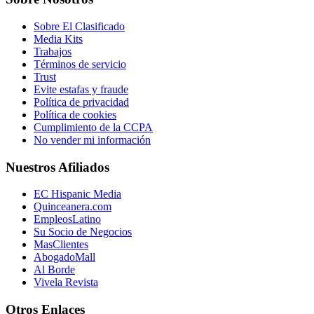
Sobre El Clasificado
Media Kits
Trabajos
Términos de servicio
Trust
Evite estafas y fraude
Política de privacidad
Política de cookies
Cumplimiento de la CCPA
No vender mi información
Nuestros Afiliados
EC Hispanic Media
Quinceanera.com
EmpleosLatino
Su Socio de Negocios
MasClientes
AbogadoMall
Al Borde
Vivela Revista
Otros Enlaces