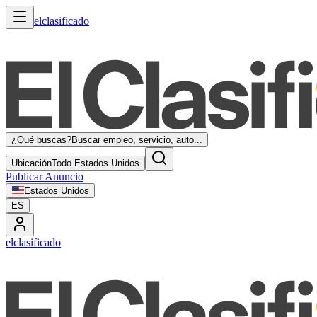
elclasificado
¿Qué buscas?
Buscar empleo, servicio, auto...
Ubicación
Todo Estados Unidos
Publicar Anuncio
Estados Unidos
ES
elclasificado