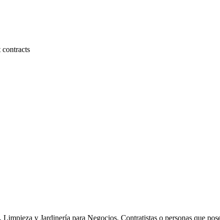
 contracts
, Limpieza y Jardinería para Negocios, Contratistas o personas que po