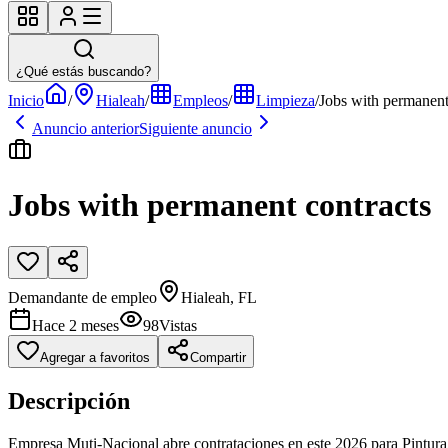
¿Qué estás buscando?
Inicio
/
Hialeah
/
Empleos
/
Limpieza
/
Jobs with permanent
Anuncio anterior
Siguiente anuncio
Jobs with permanent contracts
Demandante de empleo
Hialeah, FL
Hace 2 meses
98
Vistas
Agregar a favoritos
Compartir
Descripción
Empresa Muti-Nacional abre contrataciones en este 2026 para Pintura