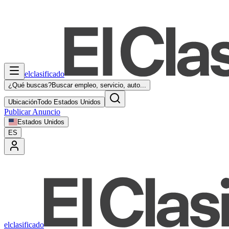
elclasificado
¿Qué buscas?
Buscar empleo, servicio, auto...
Ubicación
Todo Estados Unidos
Publicar Anuncio
Estados Unidos
ES
elclasificado