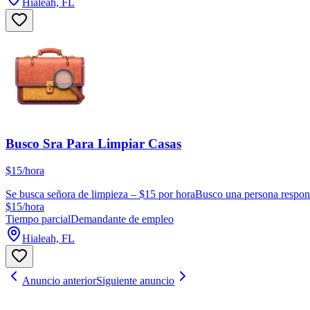
Hialeah, FL
Busco Sra Para Limpiar Casas
$15/hora
Se busca señora de limpieza – $15 por horaBusco una persona responsab
$15/hora
Tiempo parcial
Demandante de empleo
Hialeah, FL
Anuncio anterior
Siguiente anuncio