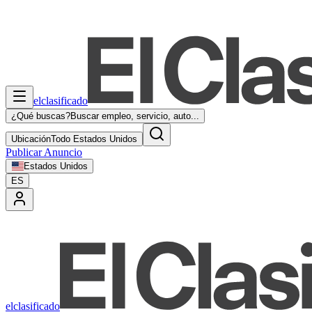
elclasificado
¿Qué buscas?
Buscar empleo, servicio, auto...
Ubicación
Todo Estados Unidos
Publicar Anuncio
Estados Unidos
ES
elclasificado