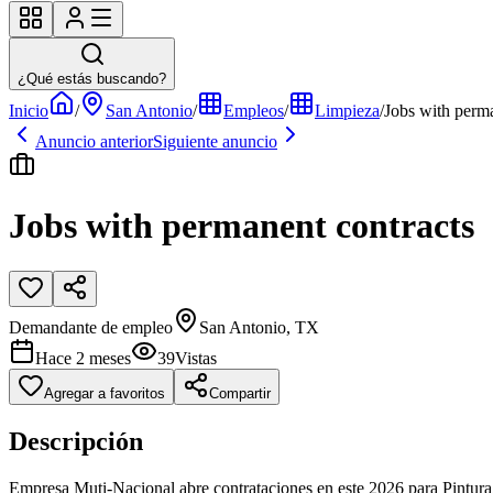
¿Qué estás buscando?
Inicio
/
San Antonio
/
Empleos
/
Limpieza
/
Jobs with perma
Anuncio anterior
Siguiente anuncio
Jobs with permanent contracts
Demandante de empleo
San Antonio, TX
Hace 2 meses
39
Vistas
Agregar a favoritos
Compartir
Descripción
Empresa Muti-Nacional abre contrataciones en este 2026 para Pintura