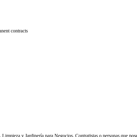
nent contracts
, Limpieza y Jardinería para Negocios, Contratistas o personas que po