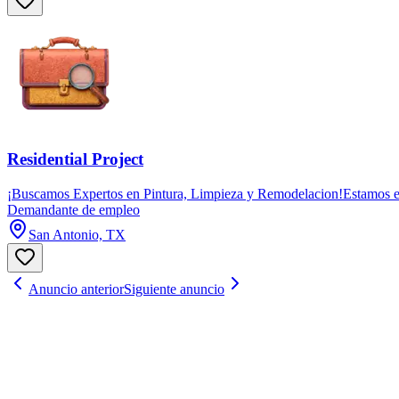
Residential Project
¡Buscamos Expertos en Pintura, Limpieza y Remodelacion!Estamos en 
Demandante de empleo
San Antonio, TX
Anuncio anterior
Siguiente anuncio