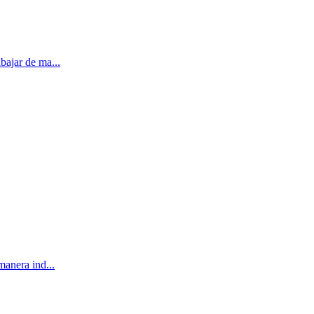
bajar de ma...
manera ind...