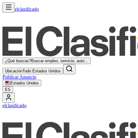
elclasificado
¿Qué buscas?
Buscar empleo, servicio, auto...
Ubicación
Todo Estados Unidos
Publicar Anuncio
Estados Unidos
ES
elclasificado