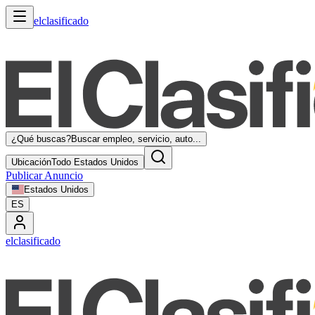
elclasificado
¿Qué buscas?
Buscar empleo, servicio, auto...
Ubicación
Todo Estados Unidos
Publicar Anuncio
Estados Unidos
ES
elclasificado