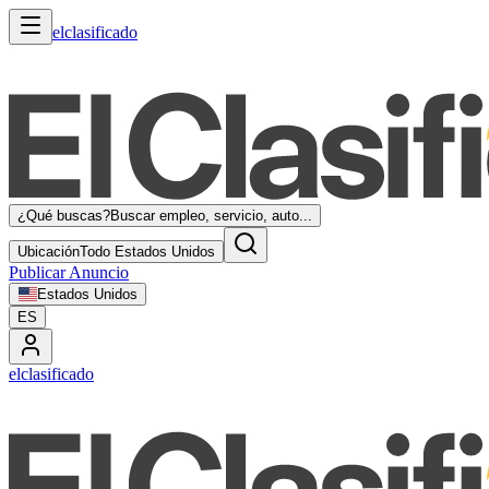
elclasificado
¿Qué buscas?
Buscar empleo, servicio, auto...
Ubicación
Todo Estados Unidos
Publicar Anuncio
Estados Unidos
ES
elclasificado