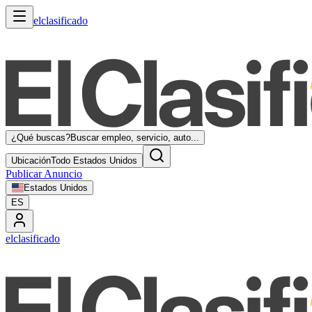
elclasificado
¿Qué buscas?
Buscar empleo, servicio, auto...
Ubicación
Todo Estados Unidos
Publicar Anuncio
Estados Unidos
ES
elclasificado