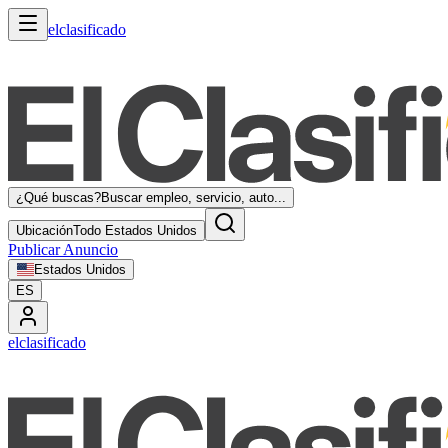
elclasificado
¿Qué buscas?
Buscar empleo, servicio, auto...
Ubicación
Todo Estados Unidos
Publicar Anuncio
Estados Unidos
ES
elclasificado