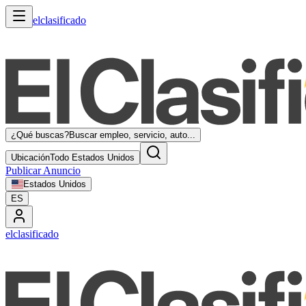
elclasificado
¿Qué buscas?
Buscar empleo, servicio, auto...
Ubicación
Todo Estados Unidos
Publicar Anuncio
Estados Unidos
ES
elclasificado