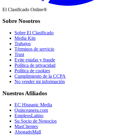
El Clasificado Online®
Sobre Nosotros
Sobre El Clasificado
Media Kits
Trabajos
Términos de servicio
Trust
Evite estafas y fraude
Política de privacidad
Política de cookies
Cumplimiento de la CCPA
No vender mi información
Nuestros Afiliados
EC Hispanic Media
Quinceanera.com
EmpleosLatino
Su Socio de Negocios
MasClientes
AbogadoMall