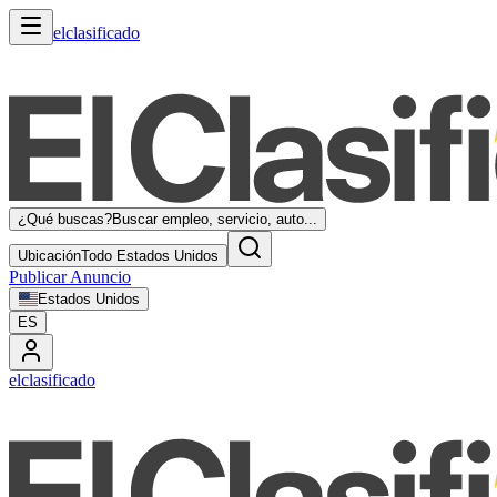
elclasificado
¿Qué buscas?
Buscar empleo, servicio, auto...
Ubicación
Todo Estados Unidos
Publicar Anuncio
Estados Unidos
ES
elclasificado