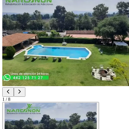
1
/
8