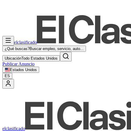
elclasificado
¿Qué buscas?
Buscar empleo, servicio, auto...
Ubicación
Todo Estados Unidos
Publicar Anuncio
Estados Unidos
ES
elclasificado