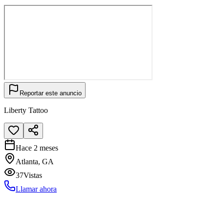
Reportar este anuncio
Liberty Tattoo
Hace 2 meses
Atlanta, GA
37
Vistas
Llamar ahora