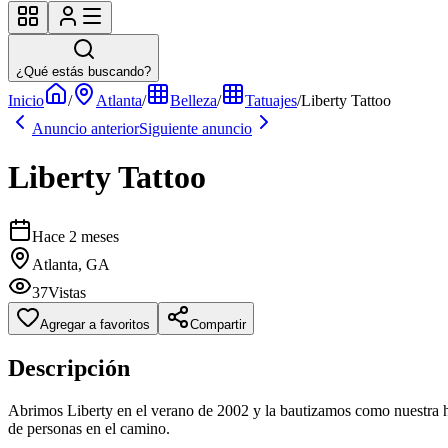
¿Qué estás buscando?
Inicio
/
Atlanta
/
Belleza
/
Tatuajes
/
Liberty Tattoo
Anuncio anterior
Siguiente anuncio
Liberty Tattoo
Hace 2 meses
Atlanta, GA
37
Vistas
Agregar a favoritos
Compartir
Descripción
Abrimos Liberty en el verano de 2002 y la bautizamos como nuestra hi
de personas en el camino.