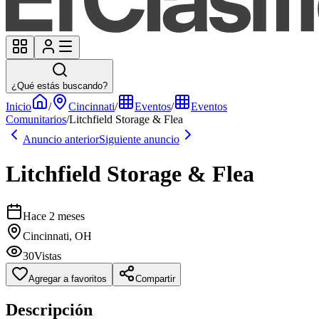
¿Qué estás buscando?
Inicio
/
Cincinnati
/
Eventos
/
Eventos
Comunitarios
/
Litchfield Storage & Flea
Anuncio anterior
Siguiente anuncio
Litchfield Storage & Flea
Hace 2 meses
Cincinnati, OH
30
Vistas
Agregar a favoritos
Compartir
Descripción