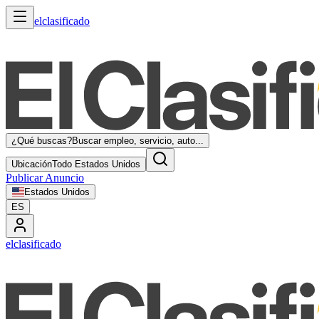
elclasificado
¿Qué buscas?
Buscar empleo, servicio, auto...
Ubicación
Todo Estados Unidos
Publicar Anuncio
Estados Unidos
ES
elclasificado