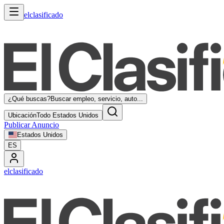
elclasificado
¿Qué buscas?
Buscar empleo, servicio, auto...
Ubicación
Todo Estados Unidos
Publicar Anuncio
Estados Unidos
ES
elclasificado