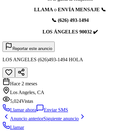
LLAMA
o
ENVÍA MENSAJE 📞
📞 (626) 493-1494
LOS ÁNGELES 90032 ✔️
Reportar este anuncio
LOS ANGELES (626)493-1494 HOLA
Hace 2 meses
Los Angeles, CA
5,024
Vistas
Llamar ahora
Enviar SMS
Anuncio anterior
Siguiente anuncio
Llamar