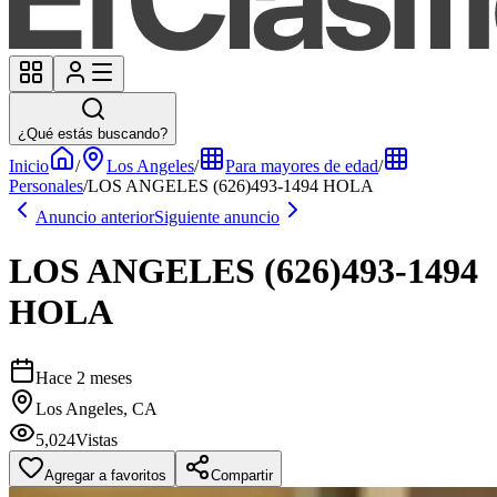
¿Qué estás buscando?
Inicio
/
Los Angeles
/
Para mayores de edad
/
Personales
/
LOS ANGELES (626)493-1494 HOLA
Anuncio anterior
Siguiente anuncio
LOS ANGELES (626)493-1494
HOLA
Hace 2 meses
Los Angeles, CA
5,024
Vistas
Agregar a favoritos
Compartir