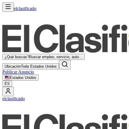
elclasificado
¿Qué buscas?
Buscar empleo, servicio, auto...
Ubicación
Todo Estados Unidos
Publicar Anuncio
Estados Unidos
ES
elclasificado