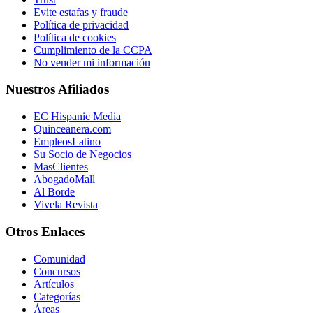
Evite estafas y fraude
Política de privacidad
Política de cookies
Cumplimiento de la CCPA
No vender mi información
Nuestros Afiliados
EC Hispanic Media
Quinceanera.com
EmpleosLatino
Su Socio de Negocios
MasClientes
AbogadoMall
Al Borde
Vivela Revista
Otros Enlaces
Comunidad
Concursos
Artículos
Categorías
Áreas