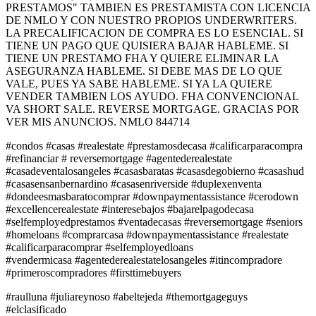
PRESTAMOS" TAMBIEN ES PRESTAMISTA CON LICENCIA
DE NMLO Y CON NUESTRO PROPIOS UNDERWRITERS.
LA PRECALIFICACION DE COMPRA ES LO ESENCIAL. SI
TIENE UN PAGO QUE QUISIERA BAJAR HABLEME. SI
TIENE UN PRESTAMO FHA Y QUIERE ELIMINAR LA
ASEGURANZA HABLEME. SI DEBE MAS DE LO QUE
VALE, PUES YA SABE HABLEME. SI YA LA QUIERE
VENDER TAMBIEN LOS AYUDO. FHA CONVENCIONAL
VA SHORT SALE. REVERSE MORTGAGE. GRACIAS POR
VER MIS ANUNCIOS. NMLO 844714
#condos #casas #realestate #prestamosdecasa #calificarparacompra
#refinanciar # reversemortgage #agentederealestate
#casadeventalosangeles #casasbaratas #casasdegobierno #casashud
#casasensanbernardino #casasenriverside #duplexenventa
#dondeesmasbaratocomprar #downpaymentassistance #cerodown
#excellencerealestate #interesebajos #bajarelpagodecasa
#selfemployedprestamos #ventadecasas #reversemortgage #seniors
#homeloans #comprarcasa #downpaymentassistance #realestate
#calificarparacomprar #selfemployedloans
#vendermicasa #agentederealestatelosangeles #itincompradore
#primeroscompradores #firsttimebuyers
#raulluna #juliareynoso #abeltejeda #themortgageguys
#elclasificado