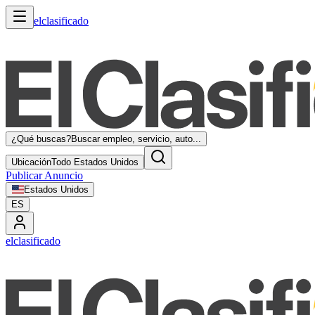
elclasificado
¿Qué buscas?
Buscar empleo, servicio, auto...
Ubicación
Todo Estados Unidos
Publicar Anuncio
Estados Unidos
ES
elclasificado