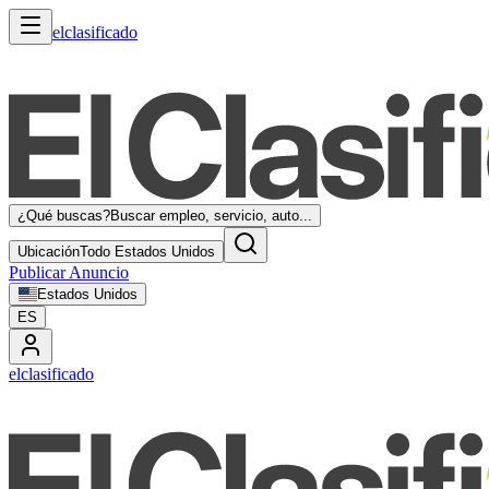
elclasificado
¿Qué buscas?
Buscar empleo, servicio, auto...
Ubicación
Todo Estados Unidos
Publicar Anuncio
Estados Unidos
ES
elclasificado