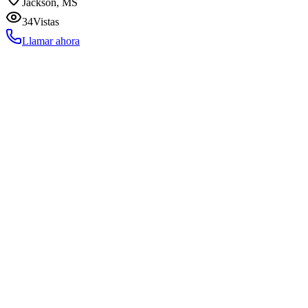
Jackson, MS
34
Vistas
Llamar ahora