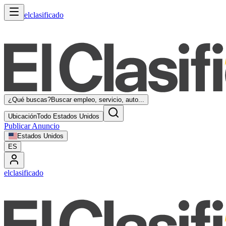
elclasificado
¿Qué buscas?
Buscar empleo, servicio, auto...
Ubicación
Todo Estados Unidos
Publicar Anuncio
Estados Unidos
ES
elclasificado