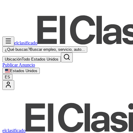
elclasificado
¿Qué buscas?
Buscar empleo, servicio, auto...
Ubicación
Todo Estados Unidos
Publicar Anuncio
Estados Unidos
ES
elclasificado