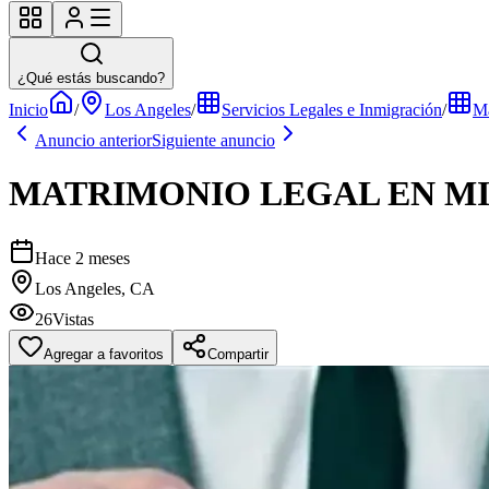
¿Qué estás buscando?
Inicio
/
Los Angeles
/
Servicios Legales e Inmigración
/
Ma
Anuncio anterior
Siguiente anuncio
MATRIMONIO LEGAL EN M
Hace 2 meses
Los Angeles, CA
26
Vistas
Agregar a favoritos
Compartir