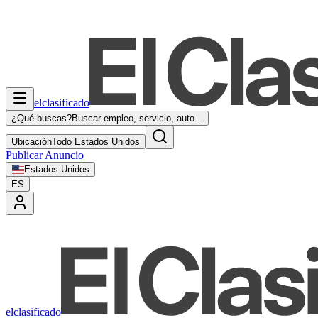
elclasificado
¿Qué buscas?
Buscar empleo, servicio, auto...
Ubicación
Todo Estados Unidos
Publicar Anuncio
Estados Unidos
ES
elclasificado