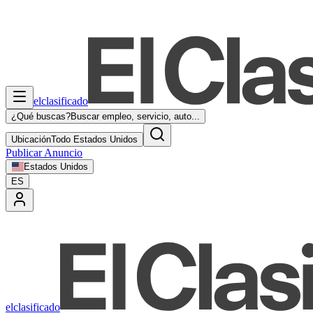
elclasificado
¿Qué buscas?
Buscar empleo, servicio, auto...
Ubicación
Todo Estados Unidos
Publicar Anuncio
Estados Unidos
ES
elclasificado