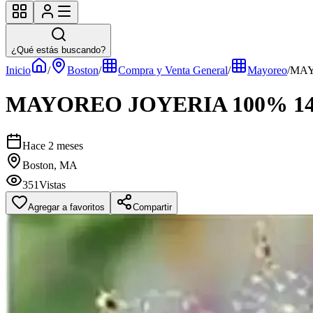
¿Qué estás buscando?
Inicio
/
Boston
/
Compra y Venta General
/
Mayoreo
/
MAY
MAYOREO JOYERIA 100% 1
Hace 2 meses
Boston, MA
351
Vistas
Agregar a favoritos
Compartir