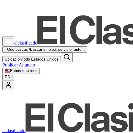
elclasificado
¿Qué buscas?
Buscar empleo, servicio, auto...
Ubicación
Todo Estados Unidos
Publicar Anuncio
Estados Unidos
ES
elclasificado