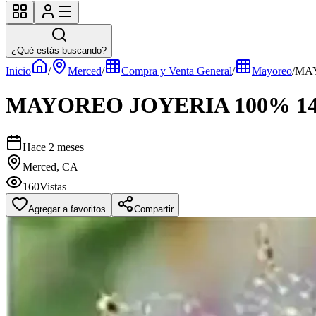
¿Qué estás buscando?
Inicio
/
Merced
/
Compra y Venta General
/
Mayoreo
/
MAY
MAYOREO JOYERIA 100% 1
Hace 2 meses
Merced, CA
160
Vistas
Agregar a favoritos
Compartir