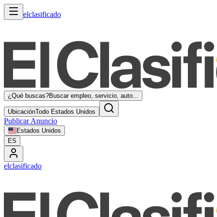
elclasificado
¿Qué buscas?
Buscar empleo, servicio, auto...
Ubicación
Todo Estados Unidos
Publicar Anuncio
Estados Unidos
ES
elclasificado