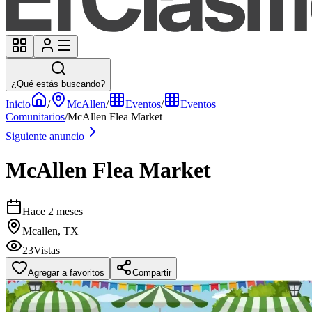
¿Qué estás buscando?
Inicio
/
McAllen
/
Eventos
/
Eventos
Comunitarios
/
McAllen Flea Market
Siguiente anuncio
McAllen Flea Market
Hace 2 meses
Mcallen, TX
23
Vistas
Agregar a favoritos
Compartir