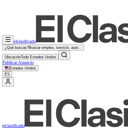
elclasificado
¿Qué buscas?
Buscar empleo, servicio, auto...
Ubicación
Todo Estados Unidos
Publicar Anuncio
Estados Unidos
ES
elclasificado