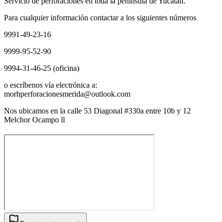
Servicio de perforaciónes en toda la península de Yucatán.
Para cualquier información contactar a los siguientes números
9991-49-23-16
9999-95-52-90
9994-31-46-25 (oficina)
o escríbenos vía electrónica a:
morhperforacionesmerida@outlook.com
Nos ubicamos en la calle 53 Diagonal #330a entre 10b y 12
Melchor Ocampo ll