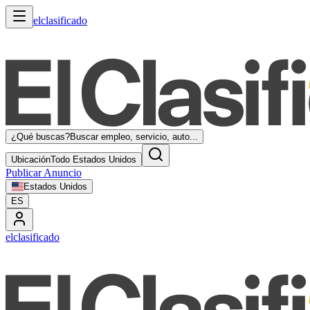
elclasificado
¿Qué buscas?
Buscar empleo, servicio, auto...
Ubicación
Todo Estados Unidos
Publicar Anuncio
Estados Unidos
ES
elclasificado