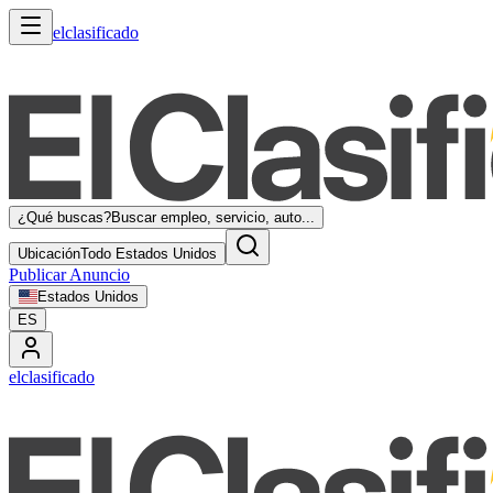
elclasificado
¿Qué buscas?
Buscar empleo, servicio, auto...
Ubicación
Todo Estados Unidos
Publicar Anuncio
Estados Unidos
ES
elclasificado