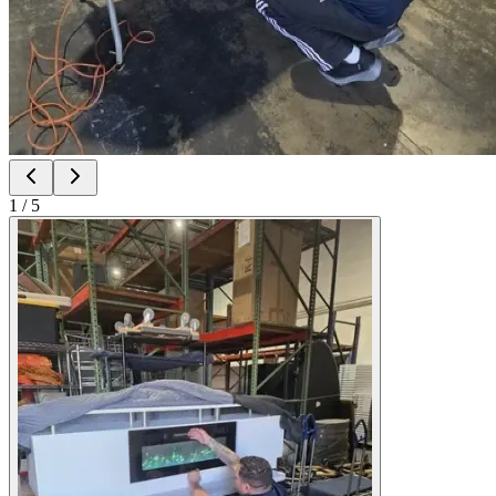
1
/
5