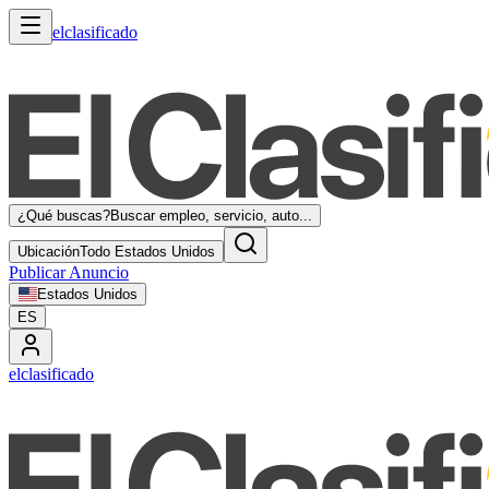
elclasificado
¿Qué buscas?
Buscar empleo, servicio, auto...
Ubicación
Todo Estados Unidos
Publicar Anuncio
Estados Unidos
ES
elclasificado