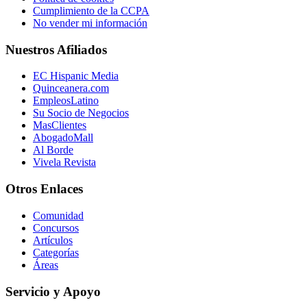
Cumplimiento de la CCPA
No vender mi información
Nuestros Afiliados
EC Hispanic Media
Quinceanera.com
EmpleosLatino
Su Socio de Negocios
MasClientes
AbogadoMall
Al Borde
Vivela Revista
Otros Enlaces
Comunidad
Concursos
Artículos
Categorías
Áreas
Servicio y Apoyo