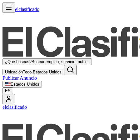
elclasificado
¿Qué buscas?
Buscar empleo, servicio, auto...
Ubicación
Todo Estados Unidos
Publicar Anuncio
Estados Unidos
ES
elclasificado