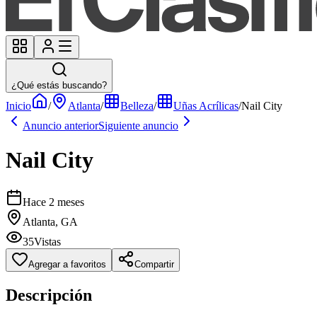
¿Qué estás buscando?
Inicio
/
Atlanta
/
Belleza
/
Uñas Acrílicas
/
Nail City
Anuncio anterior
Siguiente anuncio
Nail City
Hace 2 meses
Atlanta, GA
35
Vistas
Agregar a favoritos
Compartir
Descripción