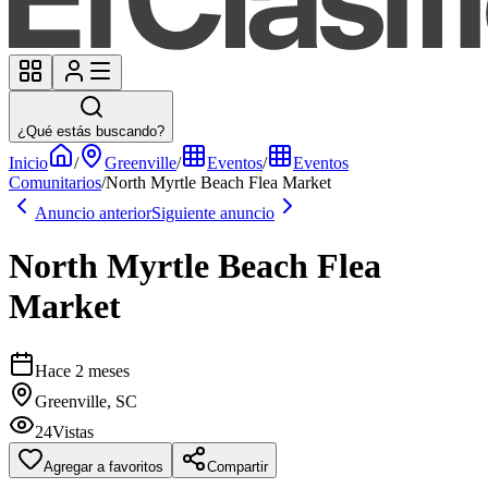
¿Qué estás buscando?
Inicio
/
Greenville
/
Eventos
/
Eventos
Comunitarios
/
North Myrtle Beach Flea Market
Anuncio anterior
Siguiente anuncio
North Myrtle Beach Flea
Market
Hace 2 meses
Greenville, SC
24
Vistas
Agregar a favoritos
Compartir