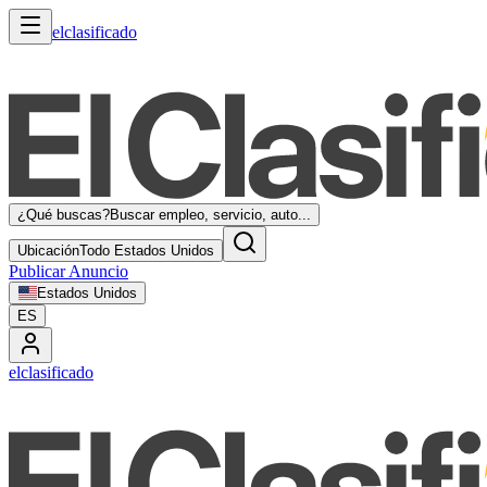
elclasificado
¿Qué buscas?
Buscar empleo, servicio, auto...
Ubicación
Todo Estados Unidos
Publicar Anuncio
Estados Unidos
ES
elclasificado